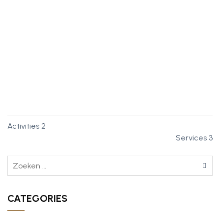
Unieke locatie
Verscholen in de bossen met toegang tot eindeloze
wandelroutes en een serene omgeving voor volledige
ontspanning.
Activities 2
Services 3
CATEGORIES